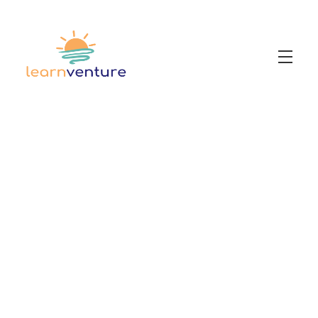
Workshops
Newsetter
KI Multiplikator:in
Prompt-Handbuch
Anleitung Unterrichtsplan mit ChatGPT
KI Skills Lab
KI-Handlungsleitlinie