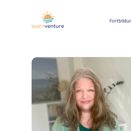
Fortbild
Workshops
Newsetter
KI Multiplikator:in
Prompt-Handbuch
Anleitung Unterrichtsplan mit ChatGPT
KI Skills Lab
KI-Handlungsleitlinie