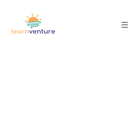
Workshops
Newsetter
KI Multiplikator:in
Prompt-Handbuch
Anleitung Unterrichtsplan mit ChatGPT
KI Skills Lab
KI-Handlungsleitlinie