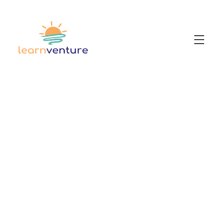
Workshops
Newsetter
KI Multiplikator:in
Prompt-Handbuch
Anleitung Unterrichtsplan mit ChatGPT
KI Skills Lab
KI-Handlungsleitlinie